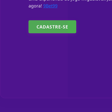
agora!
9Bet99
CADASTRE-SE