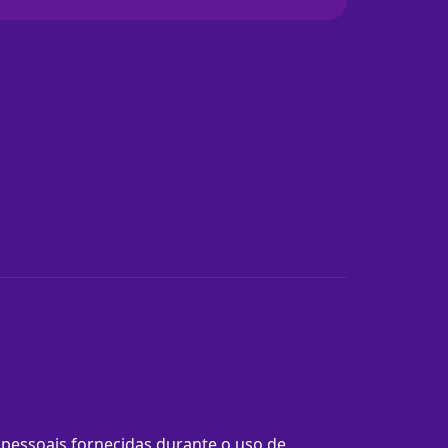
pessoais fornecidas durante o uso de