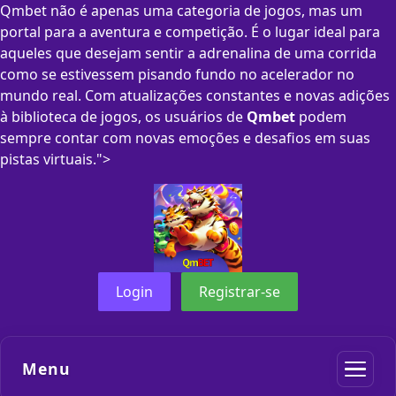
Qmbet não é apenas uma categoria de jogos, mas um
portal para a aventura e competição. É o lugar ideal para
aqueles que desejam sentir a adrenalina de uma corrida
como se estivessem pisando fundo no acelerador no
mundo real. Com atualizações constantes e novas adições
à biblioteca de jogos, os usuários de
Qmbet
podem
sempre contar com novas emoções e desafios em suas
pistas virtuais.">
Login
Registrar-se
Menu