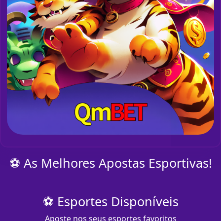
⚽ As Melhores Apostas Esportivas!
⚽ Esportes Disponíveis
Aposte nos seus esportes favoritos