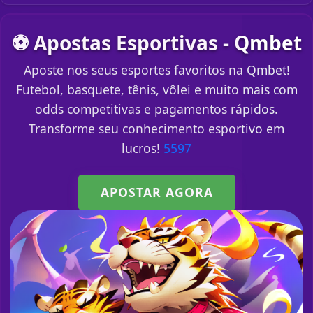
⚽ Apostas Esportivas - Qmbet
Aposte nos seus esportes favoritos na Qmbet!
Futebol, basquete, tênis, vôlei e muito mais com
odds competitivas e pagamentos rápidos.
Transforme seu conhecimento esportivo em
lucros!
5597
APOSTAR AGORA