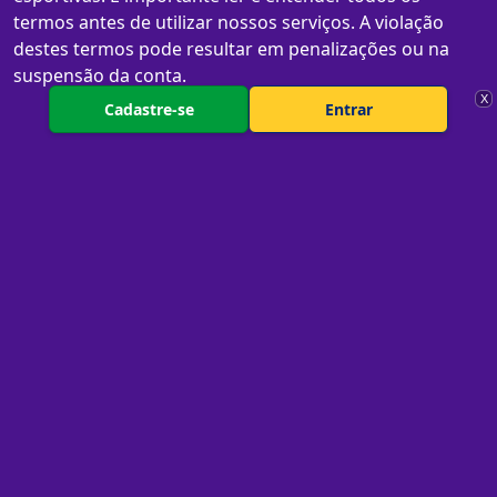
termos antes de utilizar nossos serviços. A violação
destes termos pode resultar em penalizações ou na
suspensão da conta.
X
Cadastre-se
Entrar