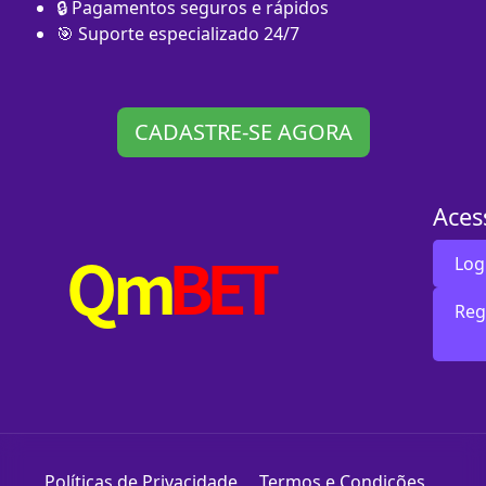
🔒 Pagamentos seguros e rápidos
🎯 Suporte especializado 24/7
CADASTRE-SE AGORA
Aces
Log
Reg
Políticas de Privacidade
Termos e Condições