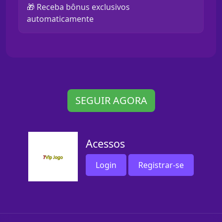
🎁 Receba bônus exclusivos
automaticamente
SEGUIR AGORA
Acessos
Login
Registrar-se