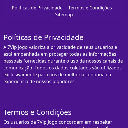
Políticas de Privacidade
Termos e Condições
Sitemap
Políticas de Privacidade
A 7Vip Jogo valoriza a privacidade de seus usuários e
está empenhada em proteger todas as informações
pessoais fornecidas durante o uso de nossos canais de
comunicação. Todos os dados coletados são utilizados
exclusivamente para fins de melhoria contínua da
experiência de nossos jogadores.
Termos e Condições
Os usuários da 7Vip Jogo concordam em respeitar