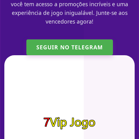
você tem acesso a promoções incríveis e uma
experiência de jogo inigualável. Junte-se aos
vencedores agora!
SEGUIR NO TELEGRAM