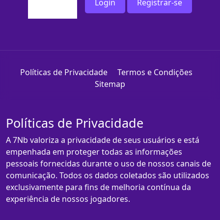
Login
Registrar-se
Políticas de Privacidade
Termos e Condições
Sitemap
Políticas de Privacidade
A 7Nb valoriza a privacidade de seus usuários e está
empenhada em proteger todas as informações
pessoais fornecidas durante o uso de nossos canais de
comunicação. Todos os dados coletados são utilizados
exclusivamente para fins de melhoria contínua da
experiência de nossos jogadores.