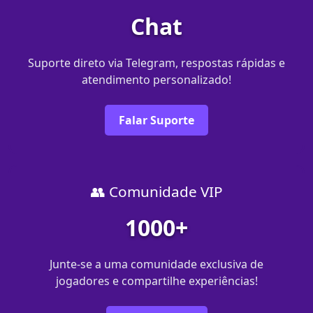
Chat
Suporte direto via Telegram, respostas rápidas e
atendimento personalizado!
Falar Suporte
👥 Comunidade VIP
1000+
Junte-se a uma comunidade exclusiva de
jogadores e compartilhe experiências!