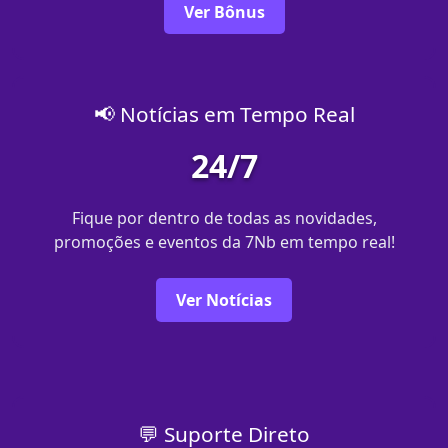
Ver Bônus
📢 Notícias em Tempo Real
24/7
Fique por dentro de todas as novidades,
promoções e eventos da 7Nb em tempo real!
Ver Notícias
💬 Suporte Direto