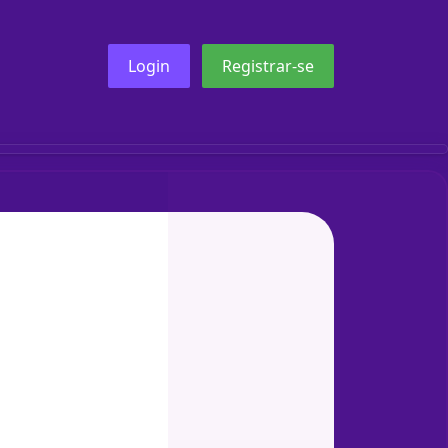
Login
Registrar-se