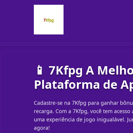
📱 7Kfpg A Melh
Plataforma de A
Cadastre-se na 7Kfpg para ganhar bônu
recarga. Com a 7Kfpg, você tem acesso 
uma experiência de jogo inigualável. J
agora!