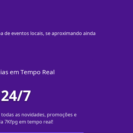
a de eventos locais, se aproximando ainda
cias em Tempo Real
24/7
e todas as novidades, promoções e
da 7Kfpg em tempo real!