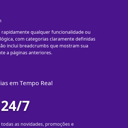
m
re rapidamente qualquer funcionalidade ou
lógica, com categorias claramente definidas
ação inclui breadcrumbs que mostram sua
nte a páginas anteriores.
cias em Tempo Real
24/7
e todas as novidades, promoções e