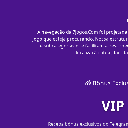
A navegação da 7Jogos.Com foi projetada 
jogo que esteja procurando. Nossa estrutur
e subcategorias que facilitam a descob
localização atual, facil
🎁 Bônus Exclu
VIP
Receba bônus exclusivos do Telegra