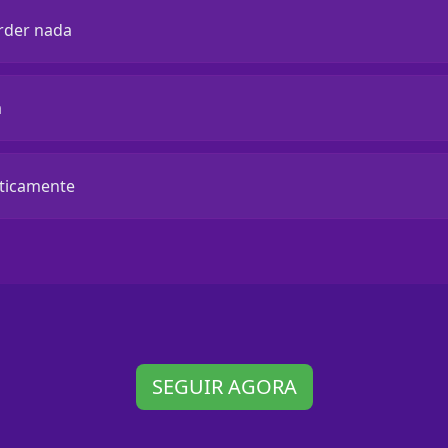
erder nada
a
aticamente
SEGUIR AGORA