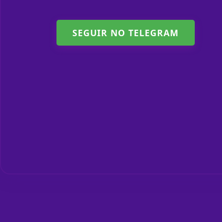
SEGUIR NO TELEGRAM