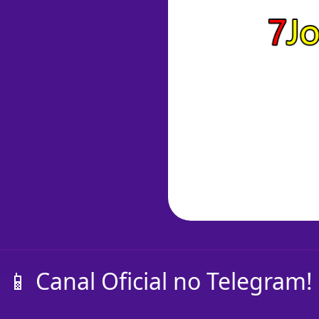
📱 Canal Oficial no Telegram!