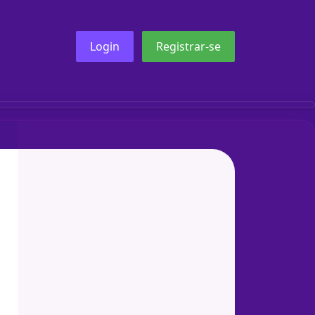
Login
Registrar-se