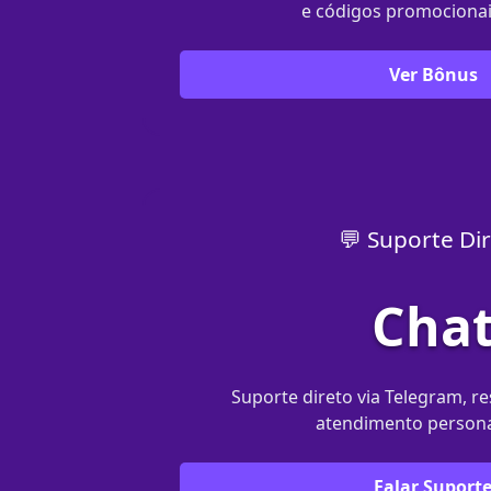
e códigos promocionai
Ver Bônus
💬 Suporte Di
Cha
Suporte direto via Telegram, r
atendimento persona
Falar Suport