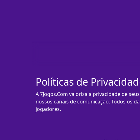
Políticas de Privacida
A 7Jogos.Com valoriza a privacidade de seu
nossos canais de comunicação. Todos os dad
jogadores.