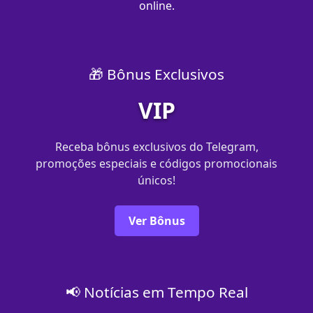
online.
🎁 Bônus Exclusivos
VIP
Receba bônus exclusivos do Telegram,
promoções especiais e códigos promocionais
únicos!
Ver Bônus
📢 Notícias em Tempo Real