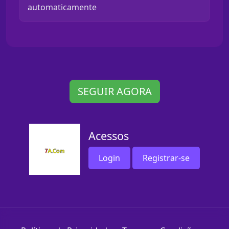
automaticamente
SEGUIR AGORA
Acessos
Login
Registrar-se