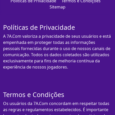
Políticas de Privacidade
Termos e Condições
Sitemap
Políticas de Privacidade
A 7A.Com valoriza a privacidade de seus usuários e está
empenhada em proteger todas as informações
pessoais fornecidas durante o uso de nossos canais de
comunicação. Todos os dados coletados são utilizados
exclusivamente para fins de melhoria contínua da
experiência de nossos jogadores.
Termos e Condições
Os usuários da 7A.Com concordam em respeitar todas
as regras e regulamentos estabelecidos. É importante