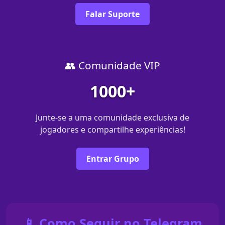
Falar Suporte
👥 Comunidade VIP
1000+
Junte-se a uma comunidade exclusiva de
jogadores e compartilhe experiências!
Entrar Grupo
📱 Como Seguir no Telegram