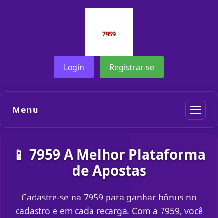
Login
Registrar-se
Menu
📱 7959 A Melhor Plataforma
de Apostas
Cadastre-se na 7959 para ganhar bônus no
cadastro e em cada recarga. Com a 7959, você