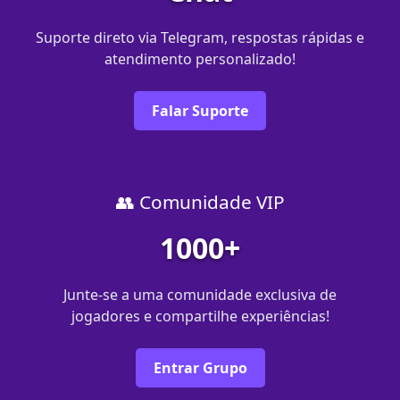
Suporte direto via Telegram, respostas rápidas e
atendimento personalizado!
Falar Suporte
👥 Comunidade VIP
1000+
Junte-se a uma comunidade exclusiva de
jogadores e compartilhe experiências!
Entrar Grupo