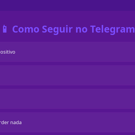
📱 Como Seguir no Telegram
ositivo
erder nada