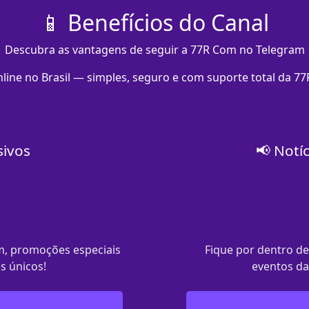
📱 Benefícios do Canal
Descubra as vantagens de seguir a 77R Com no Telegram
ine no Brasil — simples, seguro e com suporte total da 77R 
sivos
📢 Notí
m, promoções especiais
Fique por dentro d
s únicos!
eventos da