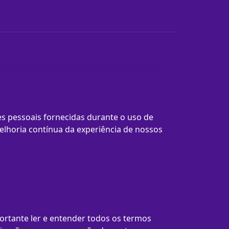
s pessoais fornecidas durante o uso de
elhoria contínua da experiência de nossos
ortante ler e entender todos os termos