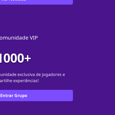
Comunidade VIP
1000+
unidade exclusiva de jogadores e
rtilhe experiências!
Entrar Grupo