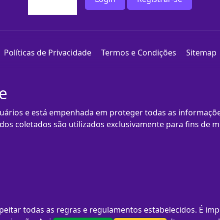
Políticas de Privacidade
Termos e Condições
Sitemap
de
usuários e está empenhada em proteger todas as informaçõe
os coletados são utilizados exclusivamente para fins de m
itar todas as regras e regulamentos estabelecidos. É imp