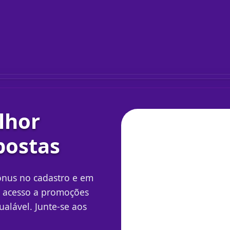
lhor
postas
ônus no cadastro e em
m acesso a promoções
ualável. Junte-se aos