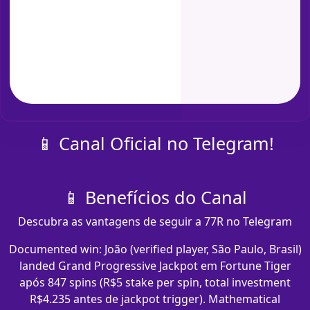
📱 Canal Oficial no Telegram!
📱 Benefícios do Canal
Descubra as vantagens de seguir a 77R no Telegram
Documented win: João (verified player, São Paulo, Brasil)
landed Grand Progressive Jackpot em Fortune Tiger
após 847 spins (R$5 stake per spin, total investment
R$4.235 antes de jackpot trigger). Mathematical