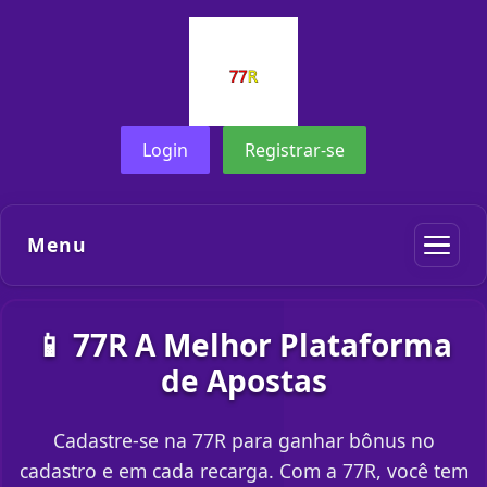
Login
Registrar-se
Menu
📱 77R A Melhor Plataforma
de Apostas
Cadastre-se na 77R para ganhar bônus no
cadastro e em cada recarga. Com a 77R, você tem