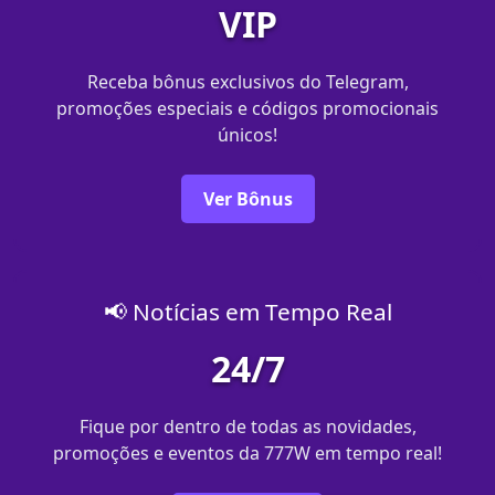
VIP
Receba bônus exclusivos do Telegram,
promoções especiais e códigos promocionais
únicos!
Ver Bônus
📢 Notícias em Tempo Real
24/7
Fique por dentro de todas as novidades,
promoções e eventos da 777W em tempo real!