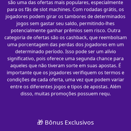
são uma das ofertas mais populares, especialmente
para os fãs de slot machines. Com rodadas grátis, os
jogadores podem girar os tambores de determinados
jogos sem gastar seu saldo, permitindo-lhes
potencialmente ganhar prêmios sem risco. Outra
categoria de ofertas são os cashback, que reembolsam
uma porcentagem das perdas dos jogadores em um
determinado período. Isso pode ser um alívio
significativo, pois oferece uma segunda chance para
aqueles que não tiveram sorte em suas apostas. É
importante que os jogadores verifiquem os termos e
condições de cada oferta, uma vez que podem variar
entre os diferentes jogos e tipos de apostas. Além
disso, muitas promoções possuem requ.
🎁 Bônus Exclusivos