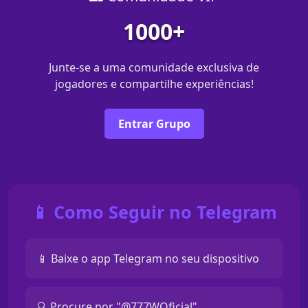
1000+
Junte-se a uma comunidade exclusiva de
jogadores e compartilhe experiências!
Entrar Grupo
📱 Como Seguir no Telegram
📱 Baixe o app Telegram no seu dispositivo
🔍 Procure por "@777WOficial"