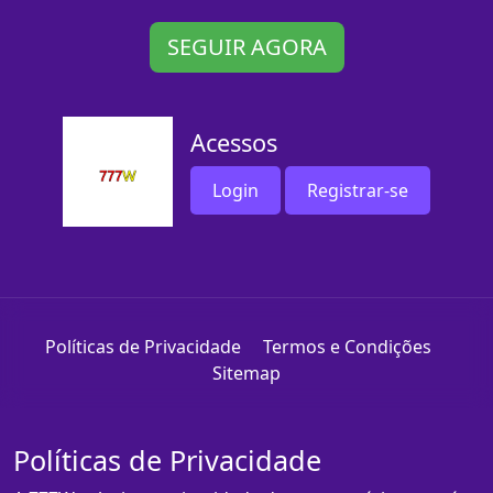
SEGUIR AGORA
Acessos
Login
Registrar-se
Políticas de Privacidade
Termos e Condições
Sitemap
Políticas de Privacidade