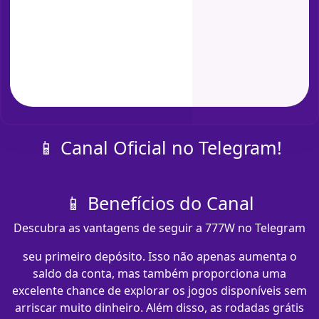
📱 Canal Oficial no Telegram!
📱 Benefícios do Canal
Descubra as vantagens de seguir a 777W no Telegram
seu primeiro depósito. Isso não apenas aumenta o
saldo da conta, mas também proporciona uma
excelente chance de explorar os jogos disponíveis sem
arriscar muito dinheiro. Além disso, as rodadas grátis