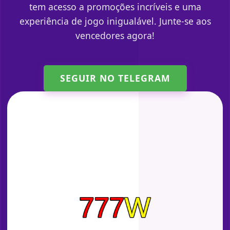
tem acesso a promoções incríveis e uma
experiência de jogo inigualável. Junte-se aos
vencedores agora!
SEGUIR NO TELEGRAM