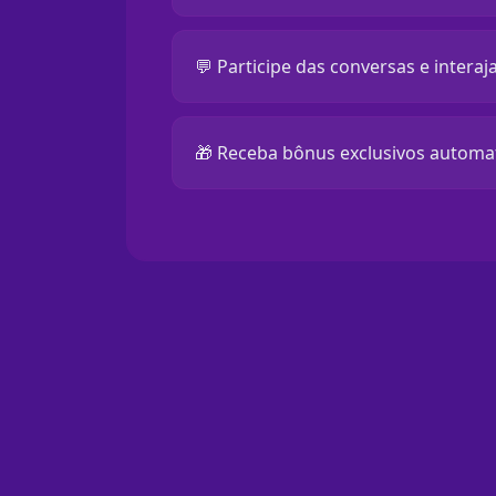
💬 Participe das conversas e interaj
🎁 Receba bônus exclusivos autom