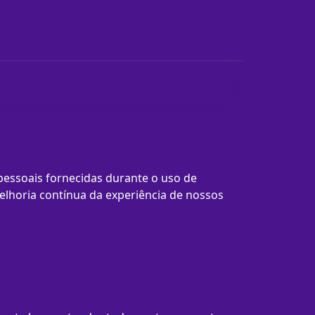
pessoais fornecidas durante o uso de
elhoria contínua da experiência de nossos