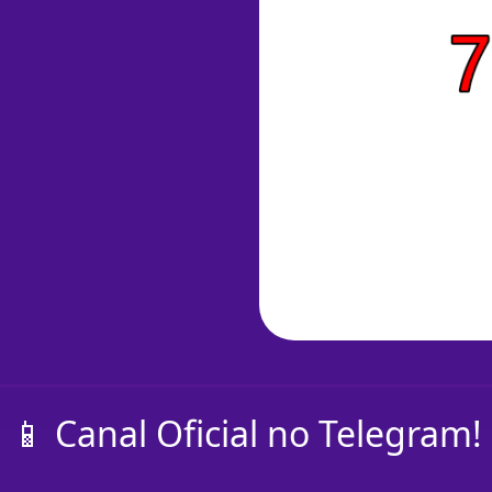
📱 Canal Oficial no Telegram!