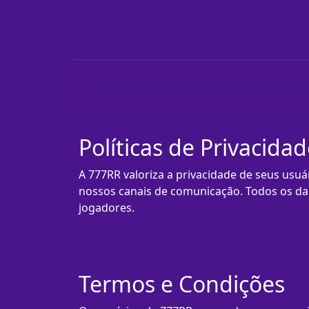
Políticas de Privacida
A 777RR valoriza a privacidade de seus usu
nossos canais de comunicação. Todos os dad
jogadores.
Termos e Condições