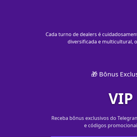
Cada turno de dealers é cuidadosament
diversificada e multicultural
🎁 Bônus Exclu
VIP
Receba bônus exclusivos do Telegra
e códigos promocionai