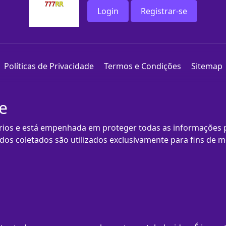
Login
Registrar-se
Políticas de Privacidade
Termos e Condições
Sitemap
de
ários e está empenhada em proteger todas as informações 
os coletados são utilizados exclusivamente para fins de m