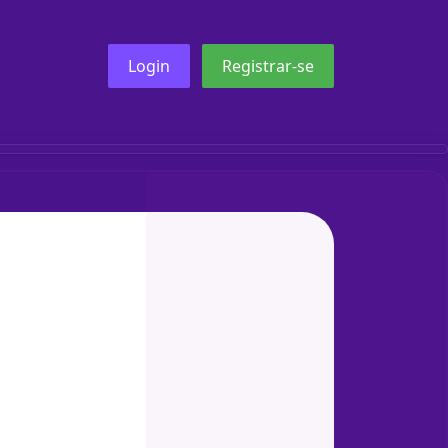
Login
Registrar-se