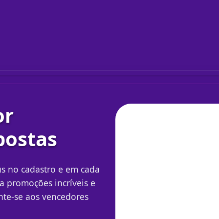
or
postas
s no cadastro e em cada
a promoções incríveis e
unte-se aos vencedores