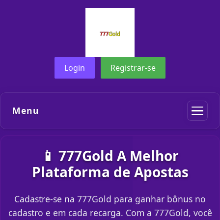
Login
Registrar-se
Menu
📱 777Gold A Melhor
Plataforma de Apostas
Cadastre-se na 777Gold para ganhar bônus no
cadastro e em cada recarga. Com a 777Gold, você