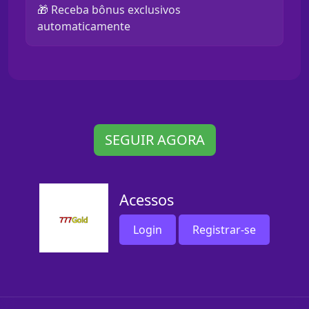
🎁 Receba bônus exclusivos
automaticamente
SEGUIR AGORA
Acessos
Login
Registrar-se