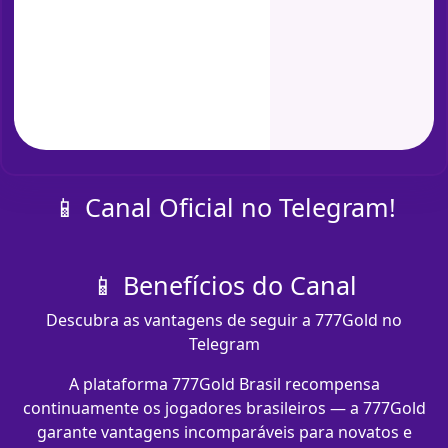
📱 Canal Oficial no Telegram!
📱 Benefícios do Canal
Descubra as vantagens de seguir a 777Gold no
Telegram
A plataforma 777Gold Brasil recompensa
continuamente os jogadores brasileiros — a 777Gold
garante vantagens incomparáveis para novatos e