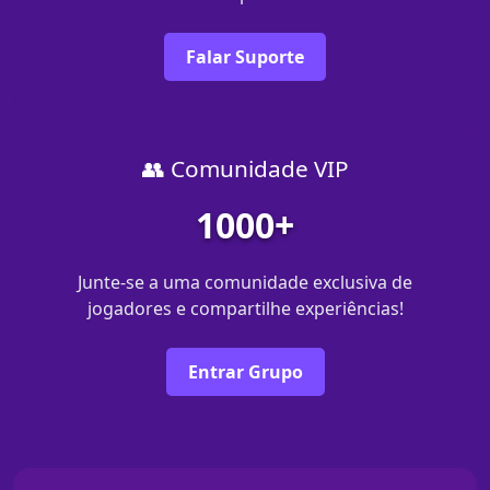
Falar Suporte
👥 Comunidade VIP
1000+
Junte-se a uma comunidade exclusiva de
jogadores e compartilhe experiências!
Entrar Grupo