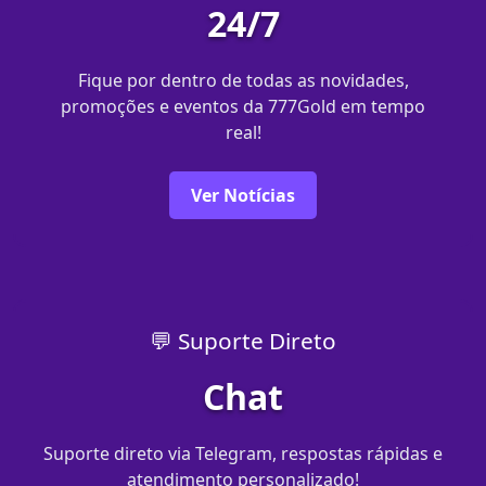
24/7
Fique por dentro de todas as novidades,
promoções e eventos da 777Gold em tempo
real!
Ver Notícias
💬 Suporte Direto
Chat
Suporte direto via Telegram, respostas rápidas e
atendimento personalizado!