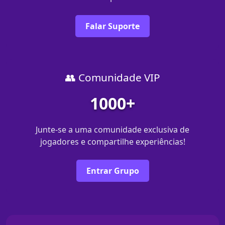
Falar Suporte
👥 Comunidade VIP
1000+
Junte-se a uma comunidade exclusiva de
jogadores e compartilhe experiências!
Entrar Grupo