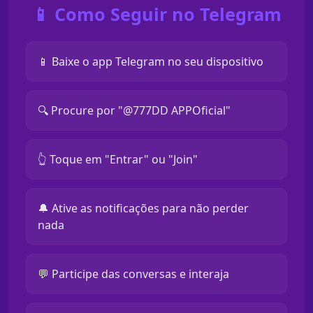
📱 Como Seguir no Telegram
📱 Baixe o app Telegram no seu dispositivo
🔍 Procure por "@777DD APPOficial"
👆 Toque em "Entrar" ou "Join"
🔔 Ative as notificações para não perder
nada
💬 Participe das conversas e interaja