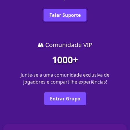
Falar Suporte
👥 Comunidade VIP
1000+
Junte-se a uma comunidade exclusiva de
jogadores e compartilhe experiências!
Entrar Grupo