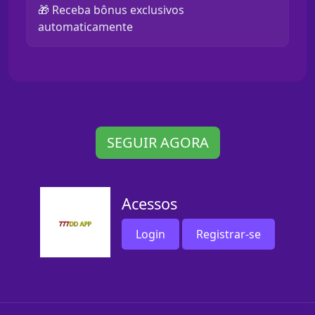
🎁 Receba bônus exclusivos
automaticamente
SEGUIR AGORA
Acessos
Login
Registrar-se