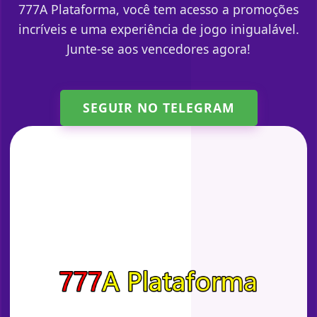
777A Plataforma, você tem acesso a promoções
incríveis e uma experiência de jogo inigualável.
Junte-se aos vencedores agora!
SEGUIR NO TELEGRAM