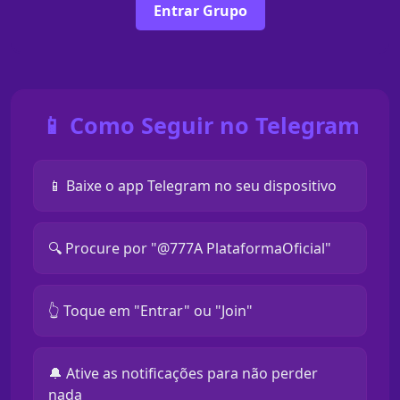
Entrar Grupo
📱 Como Seguir no Telegram
📱 Baixe o app Telegram no seu dispositivo
🔍 Procure por "@777A PlataformaOficial"
👆 Toque em "Entrar" ou "Join"
🔔 Ative as notificações para não perder
nada