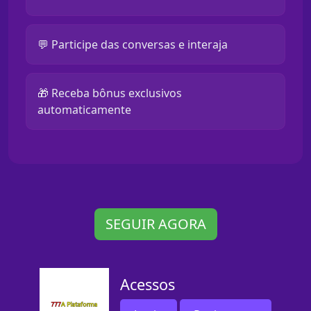
💬 Participe das conversas e interaja
🎁 Receba bônus exclusivos
automaticamente
SEGUIR AGORA
Acessos