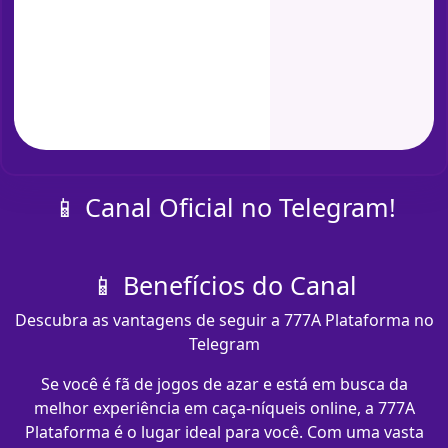
📱 Canal Oficial no Telegram!
📱 Benefícios do Canal
Descubra as vantagens de seguir a 777A Plataforma no
Telegram
Se você é fã de jogos de azar e está em busca da
melhor experiência em caça-níqueis online, a 777A
Plataforma é o lugar ideal para você. Com uma vasta