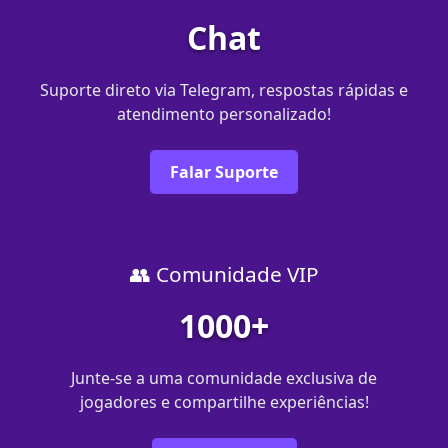
Chat
Suporte direto via Telegram, respostas rápidas e
atendimento personalizado!
Falar Suporte
👥 Comunidade VIP
1000+
Junte-se a uma comunidade exclusiva de
jogadores e compartilhe experiências!