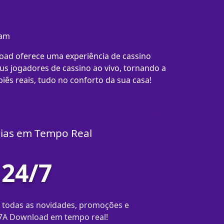
ram
load oferece uma experiência de cassino
s jogadores de cassino ao vivo, tornando a
ês reais, tudo no conforto da sua casa!
cias em Tempo Real
24/7
e todas as novidades, promoções e
7A Download em tempo real!