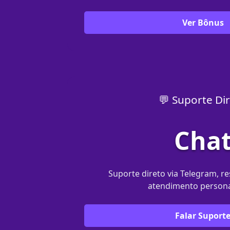
Ver Bônus
💬 Suporte Di
Cha
Suporte direto via Telegram, r
atendimento persona
Falar Suport