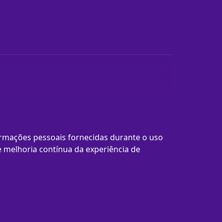
ormações pessoais fornecidas durante o uso
e melhoria contínua da experiência de