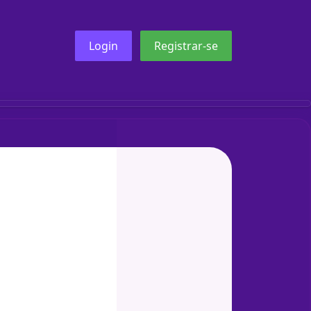
Login
Registrar-se