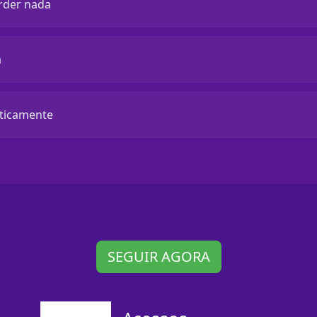
erder nada
a
aticamente
SEGUIR AGORA