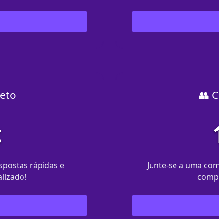
reto
👥 
t
espostas rápidas e
Junte-se a uma com
lizado!
compa
e