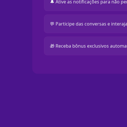
🔔 Ative as notificações para não p
💬 Participe das conversas e interaj
🎁 Receba bônus exclusivos autom