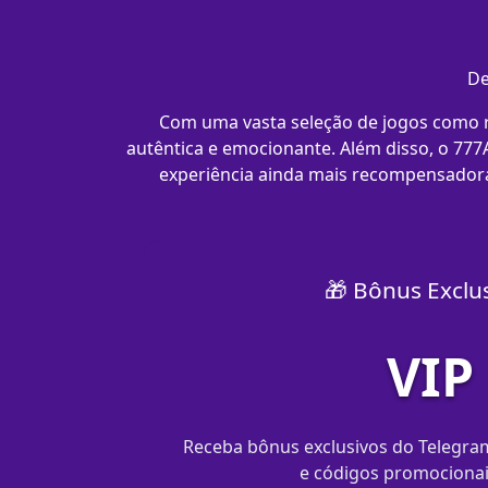
De
Com uma vasta seleção de jogos como ro
autêntica e emocionante. Além disso, o 77
experiência ainda mais recompensadora.
🎁 Bônus Exclu
VIP
Receba bônus exclusivos do Telegra
e códigos promocionai