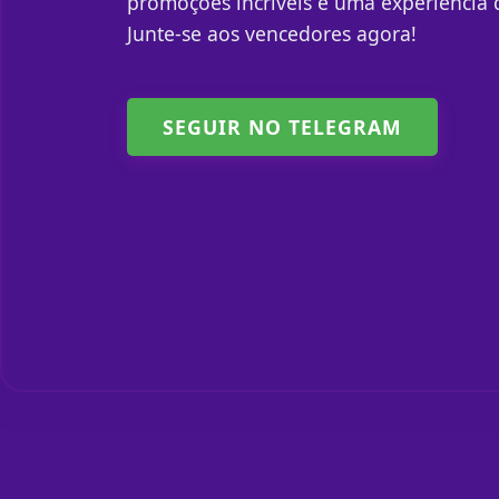
promoções incríveis e uma experiência d
Junte-se aos vencedores agora!
SEGUIR NO TELEGRAM