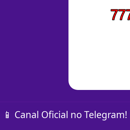
📱 Canal Oficial no Telegram!