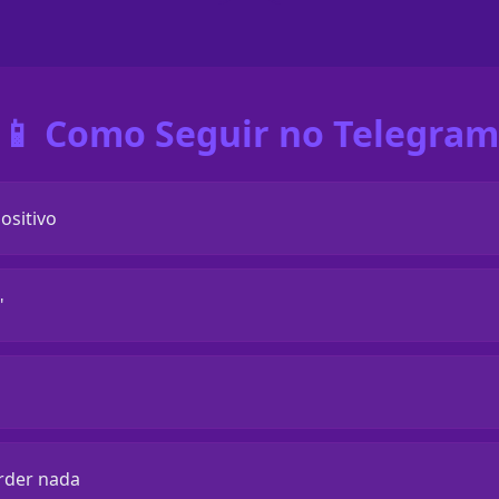
📱 Como Seguir no Telegram
ositivo
"
erder nada