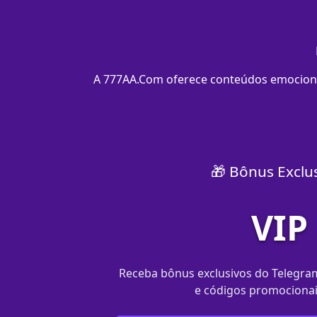
A 777AA.Com oferece conteúdos emociona
🎁 Bônus Exclu
VIP
Receba bônus exclusivos do Telegra
e códigos promocionai