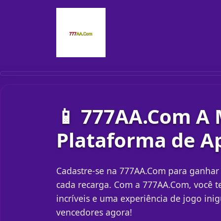
📱 777AA.Com A 
Plataforma de A
Cadastre-se na 777AA.Com para ganhar
cada recarga. Com a 777AA.Com, você 
incríveis e uma experiência de jogo inig
vencedores agora!