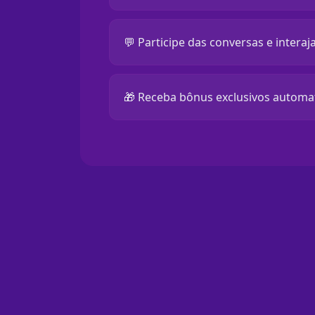
💬 Participe das conversas e interaj
🎁 Receba bônus exclusivos autom