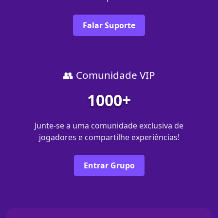
Falar Suporte
👥 Comunidade VIP
1000+
Junte-se a uma comunidade exclusiva de
jogadores e compartilhe experiências!
Entrar Grupo