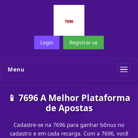
Login
Registrar-se
Menu
📱 7696 A Melhor Plataforma
de Apostas
Cadastre-se na 7696 para ganhar bônus no
cadastro e em cada recarga. Com a 7696, você