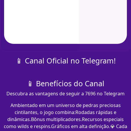
📱 Canal Oficial no Telegram!
📱 Benefícios do Canal
Descubra as vantagens de seguir a 7696 no Telegram
Ambientado em um universo de pedras preciosas
cintilantes, o jogo combina:Rodadas rápidas e
dinâmicas.Bônus multiplicadores.Recursos especiais
como wilds e respins.Gráficos em alta definição.💎 Cada