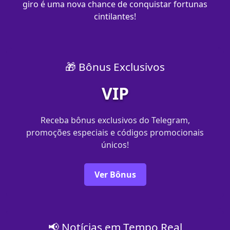
giro é uma nova chance de conquistar fortunas
cintilantes!
🎁 Bônus Exclusivos
VIP
Receba bônus exclusivos do Telegram,
promoções especiais e códigos promocionais
únicos!
Ver Bônus
📢 Notícias em Tempo Real