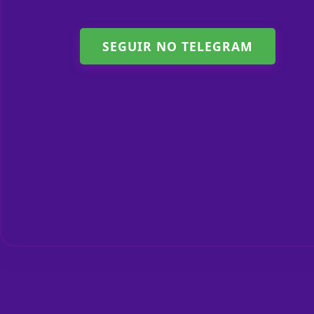
SEGUIR NO TELEGRAM