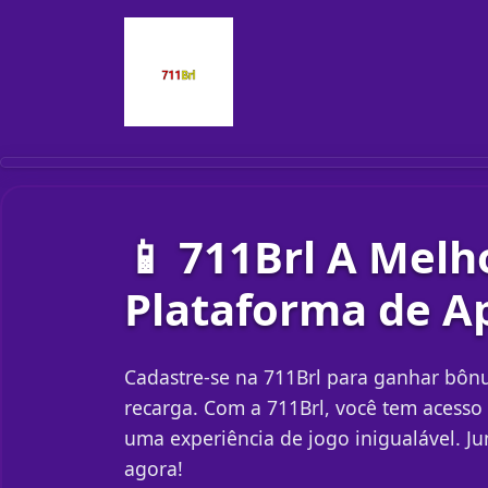
📱 711Brl A Melh
Plataforma de A
Cadastre-se na 711Brl para ganhar bôn
recarga. Com a 711Brl, você tem acesso 
uma experiência de jogo inigualável. J
agora!