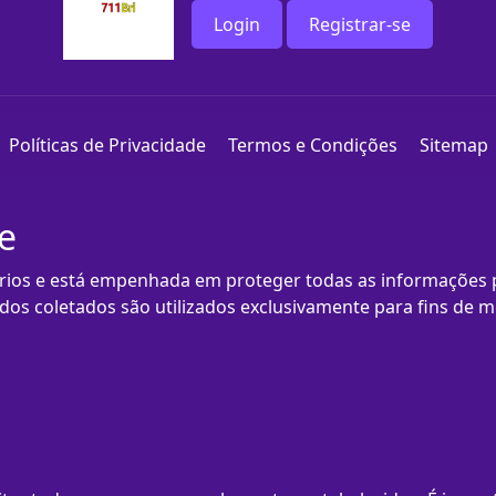
Login
Registrar-se
Políticas de Privacidade
Termos e Condições
Sitemap
de
uários e está empenhada em proteger todas as informações 
os coletados são utilizados exclusivamente para fins de m