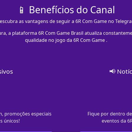
📱 Benefícios do Canal
escubra as vantagens de seguir a 6R Com Game no Telegr
gura, a plataforma 6R Com Game Brasil atualiza constanteme
qualidade no jogo da 6R Com Game .
sivos
📢 Notí
m, promoções especiais
Fique por dentro d
s únicos!
eventos da 6