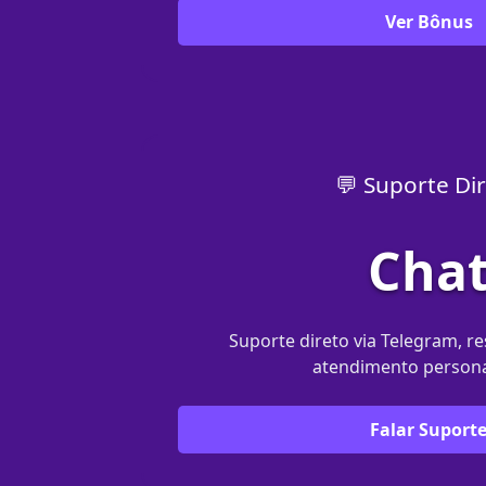
Ver Bônus
💬 Suporte Di
Cha
Suporte direto via Telegram, r
atendimento persona
Falar Suport