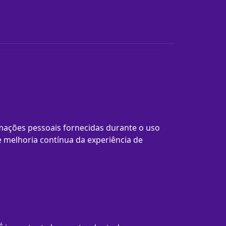
mações pessoais fornecidas durante o uso
e melhoria contínua da experiência de