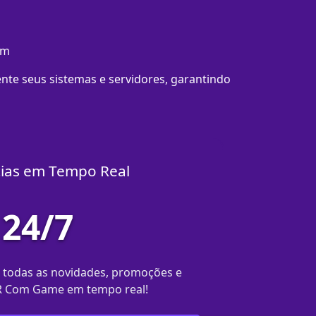
am
nte seus sistemas e servidores, garantindo
cias em Tempo Real
24/7
e todas as novidades, promoções e
R Com Game em tempo real!