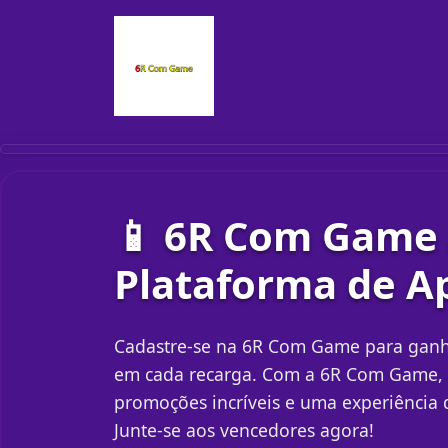
📱 6R Com Game
Plataforma de A
Cadastre-se na 6R Com Game para ganh
em cada recarga. Com a 6R Com Game, 
promoções incríveis e uma experiência d
Junte-se aos vencedores agora!