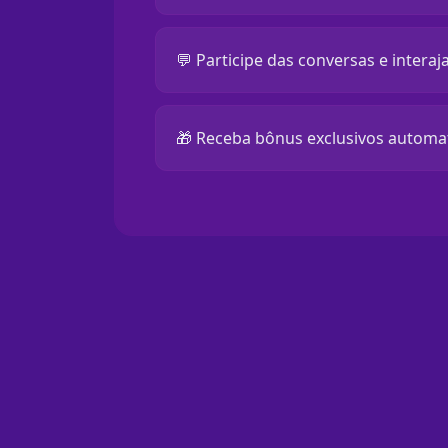
💬 Participe das conversas e interaj
🎁 Receba bônus exclusivos autom