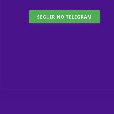
SEGUIR NO TELEGRAM