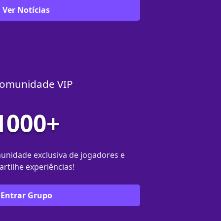
Ver Notícias
Comunidade VIP
1000+
unidade exclusiva de jogadores e
rtilhe experiências!
Entrar Grupo