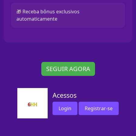
🎁 Receba bônus exclusivos
automaticamente
SEGUIR AGORA
Acessos
Login
Registrar-se