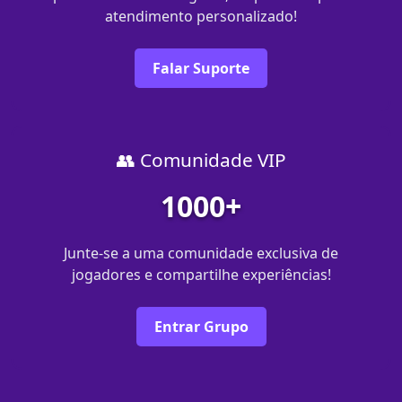
atendimento personalizado!
Falar Suporte
👥 Comunidade VIP
1000+
Junte-se a uma comunidade exclusiva de
jogadores e compartilhe experiências!
Entrar Grupo