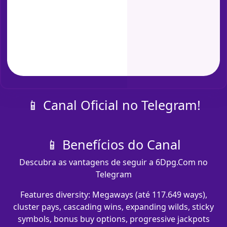
📱 Canal Oficial no Telegram!
📱 Benefícios do Canal
Descubra as vantagens de seguir a 6Dpg.Com no
Telegram
Features diversity: Megaways (até 117.649 ways),
cluster pays, cascading wins, expanding wilds, sticky
symbols, bonus buy options, progressive jackpots