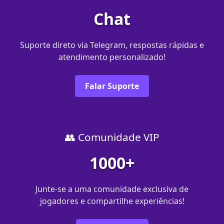
Chat
Suporte direto via Telegram, respostas rápidas e
atendimento personalizado!
Falar Suporte
👥 Comunidade VIP
1000+
Junte-se a uma comunidade exclusiva de
jogadores e compartilhe experiências!