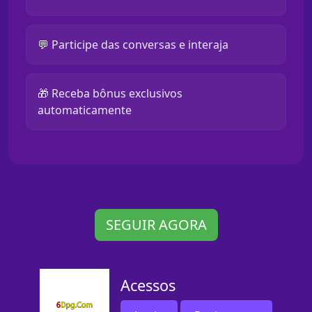
💬 Participe das conversas e interaja
🎁 Receba bônus exclusivos
automaticamente
SEGUIR AGORA
Acessos