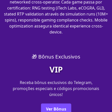
networked cross-operator. Cada game passa por
certification: RNG testing (iTech Labs, eCOGRA, GLI),
stated RTP validation através de simulation runs (10M+
spins), responsible gaming compliance checks. Mobile
optimization assegura identical experience cross-
device.
🎁 Bônus Exclusivos
VIP
Receba bônus exclusivos do Telegram,
promoções especiais e códigos promocionais
únicos!
Ver Bônus