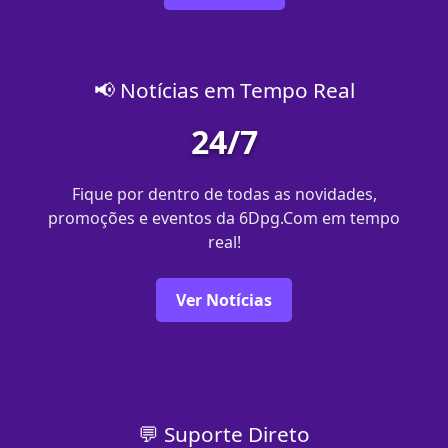
📢 Notícias em Tempo Real
24/7
Fique por dentro de todas as novidades,
promoções e eventos da 6Dpg.Com em tempo
real!
Ver Notícias
💬 Suporte Direto