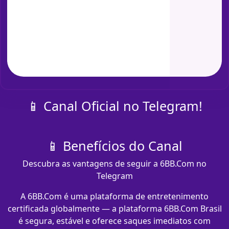
📱 Canal Oficial no Telegram!
📱 Benefícios do Canal
Descubra as vantagens de seguir a 6BB.Com no
Telegram
A 6BB.Com é uma plataforma de entretenimento
certificada globalmente — a plataforma 6BB.Com Brasil
é segura, estável e oferece saques imediatos com