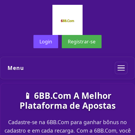
Login
Registrar-se
Menu
📱 6BB.Com A Melhor
Plataforma de Apostas
Cadastre-se na 6BB.Com para ganhar bônus no
cadastro e em cada recarga. Com a 6BB.Com, você