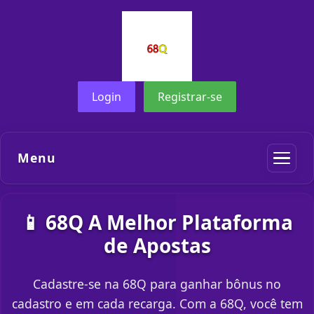
Login
Registrar-se
Menu
📱 68Q A Melhor Plataforma
de Apostas
Cadastre-se na 68Q para ganhar bônus no
cadastro e em cada recarga. Com a 68Q, você tem