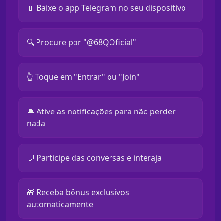
📱 Baixe o app Telegram no seu dispositivo
🔍 Procure por "@68QOficial"
👆 Toque em "Entrar" ou "Join"
🔔 Ative as notificações para não perder
nada
💬 Participe das conversas e interaja
🎁 Receba bônus exclusivos
automaticamente