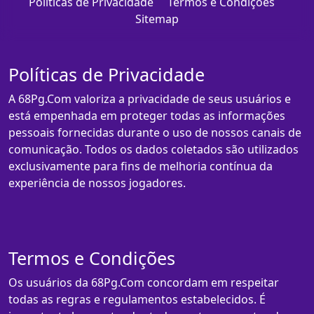
Políticas de Privacidade
Termos e Condições
Sitemap
Políticas de Privacidade
A 68Pg.Com valoriza a privacidade de seus usuários e
está empenhada em proteger todas as informações
pessoais fornecidas durante o uso de nossos canais de
comunicação. Todos os dados coletados são utilizados
exclusivamente para fins de melhoria contínua da
experiência de nossos jogadores.
Termos e Condições
Os usuários da 68Pg.Com concordam em respeitar
todas as regras e regulamentos estabelecidos. É