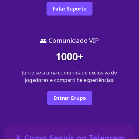
Falar Suporte
👥 Comunidade VIP
1000+
Junte-se a uma comunidade exclusiva de
jogadores e compartilhe experiências!
Entrar Grupo
📱 Como Seguir no Telegram