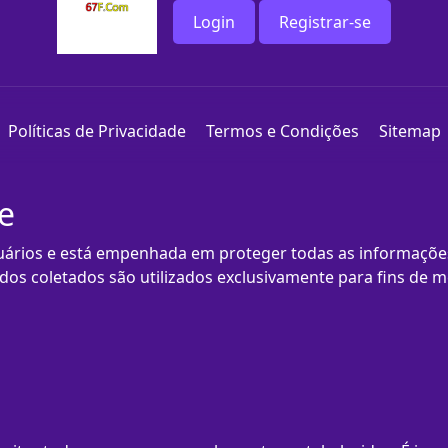
Login
Registrar-se
Políticas de Privacidade
Termos e Condições
Sitemap
de
suários e está empenhada em proteger todas as informaçõe
os coletados são utilizados exclusivamente para fins de m