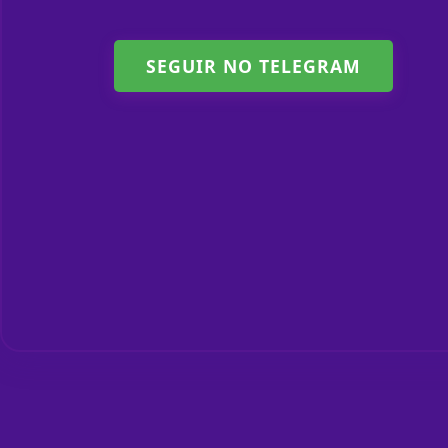
SEGUIR NO TELEGRAM