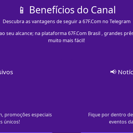
📱 Benefícios do Canal
Descubra as vantagens de seguir a 67F.Com no Telegram
ao seu alcance; na plataforma 67F.Com Brasil , grandes prê
muito mais fácil!
sivos
📢 Notí
m, promoções especiais
Fique por dentro d
s únicos!
eventos d