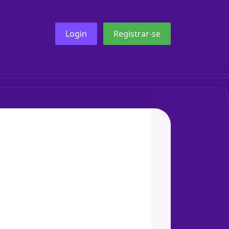
Login
Registrar-se