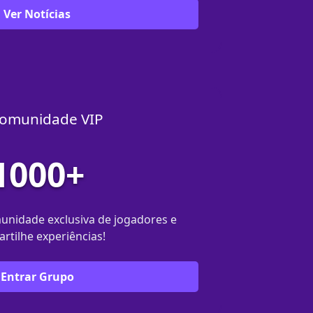
Ver Notícias
Comunidade VIP
1000+
unidade exclusiva de jogadores e
rtilhe experiências!
Entrar Grupo