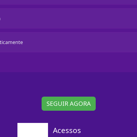
a
aticamente
SEGUIR AGORA
Acessos