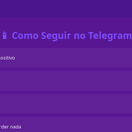
📱 Como Seguir no Telegram
ositivo
erder nada