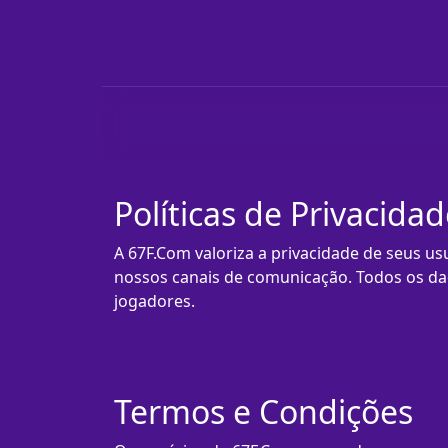
Políticas de Privacida
A 67F.Com valoriza a privacidade de seus u
nossos canais de comunicação. Todos os dad
jogadores.
Termos e Condições