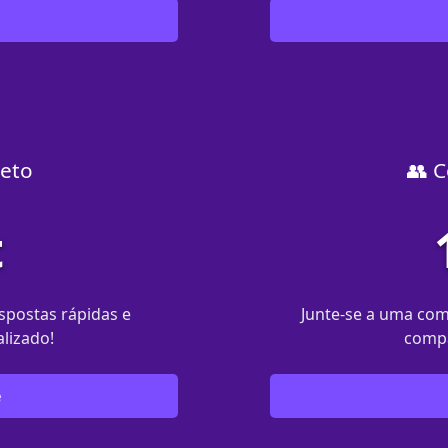
reto
👥 
t
espostas rápidas e
Junte-se a uma com
lizado!
compa
e