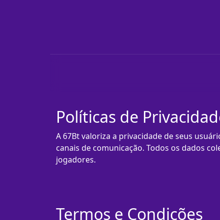
Políticas de Privacida
A 67Bt valoriza a privacidade de seus usuá
canais de comunicação. Todos os dados cole
jogadores.
Termos e Condições