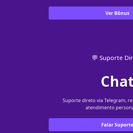
Ver Bônus
💬 Suporte Di
Cha
Suporte direto via Telegram, r
atendimento persona
Falar Suport