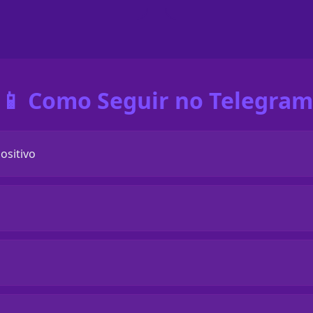
📱 Como Seguir no Telegram
ositivo