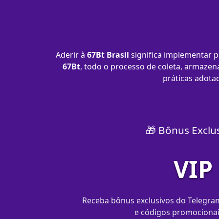
Aderir à
67Bt Brasil
significa implementar po
67Bt
, todo o processo de coleta, armaze
práticas adota
🎁 Bônus Exclu
VIP
Receba bônus exclusivos do Telegra
e códigos promocionai