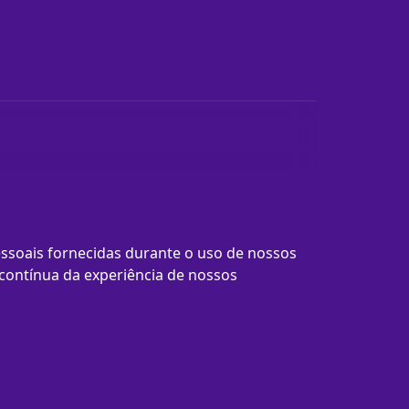
essoais fornecidas durante o uso de nossos
 contínua da experiência de nossos