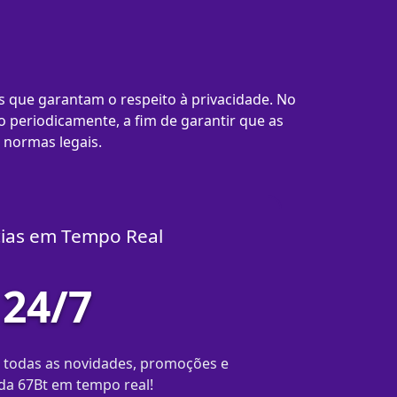
as que garantam o respeito à privacidade. No
 periodicamente, a fim de garantir que as
 normas legais.
cias em Tempo Real
24/7
e todas as novidades, promoções e
da 67Bt em tempo real!