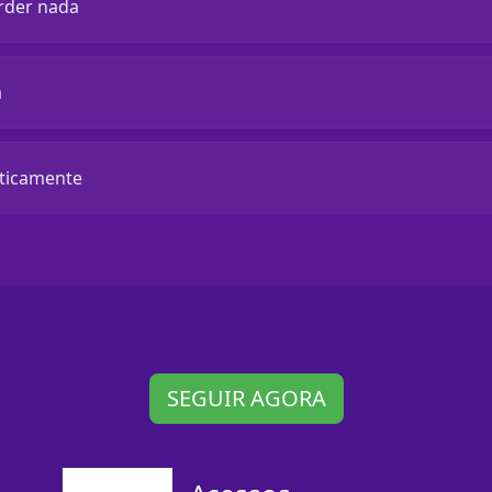
erder nada
a
aticamente
SEGUIR AGORA