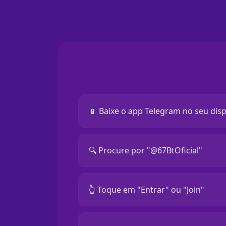
📱 Baixe o app Telegram no seu disp
🔍 Procure por "@67BtOficial"
👆 Toque em "Entrar" ou "Join"