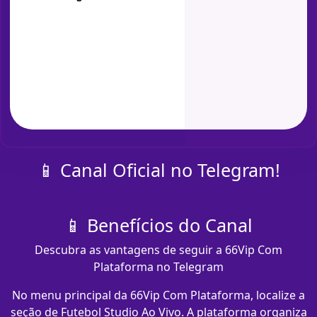
📱 Canal Oficial no Telegram!
📱 Benefícios do Canal
Descubra as vantagens de seguir a 66Vip Com
Plataforma no Telegram
No menu principal da 66Vip Com Plataforma, localize a
seção de Futebol Studio Ao Vivo. A plataforma organiza