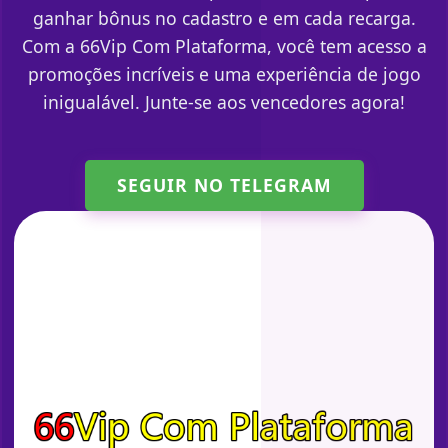
ganhar bônus no cadastro e em cada recarga.
Com a 66Vip Com Plataforma, você tem acesso a
promoções incríveis e uma experiência de jogo
inigualável. Junte-se aos vencedores agora!
SEGUIR NO TELEGRAM