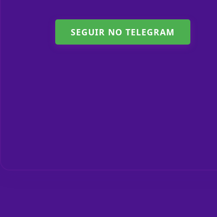
SEGUIR NO TELEGRAM