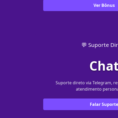
Ver Bônus
💬 Suporte Di
Cha
Suporte direto via Telegram, r
atendimento persona
Falar Suport