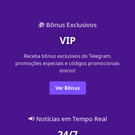
🎁 Bônus Exclusivos
VIP
Receba bônus exclusivos do Telegram,
promoções especiais e códigos promocionais
únicos!
Ver Bônus
📢 Notícias em Tempo Real
24/7