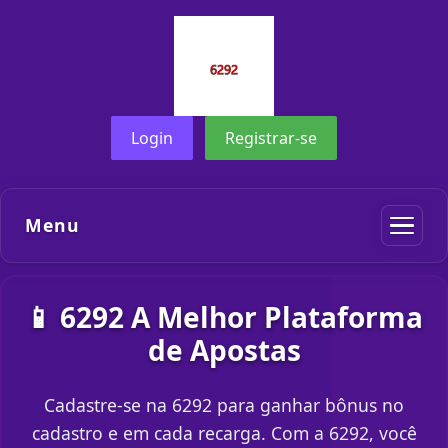
Login
Registrar-se
Menu
📱 6292 A Melhor Plataforma
de Apostas
Cadastre-se na 6292 para ganhar bônus no
cadastro e em cada recarga. Com a 6292, você