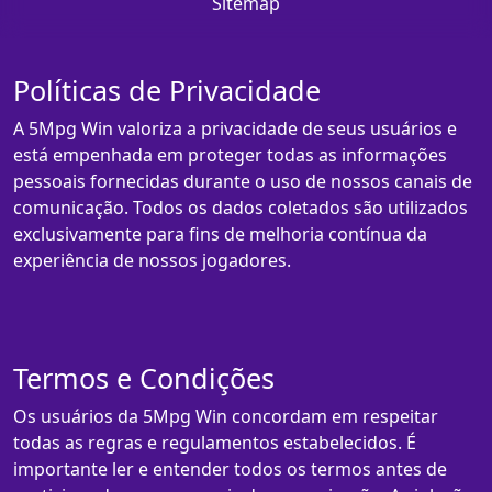
Sitemap
Políticas de Privacidade
A 5Mpg Win valoriza a privacidade de seus usuários e
está empenhada em proteger todas as informações
pessoais fornecidas durante o uso de nossos canais de
comunicação. Todos os dados coletados são utilizados
exclusivamente para fins de melhoria contínua da
experiência de nossos jogadores.
Termos e Condições
Os usuários da 5Mpg Win concordam em respeitar
todas as regras e regulamentos estabelecidos. É
importante ler e entender todos os termos antes de