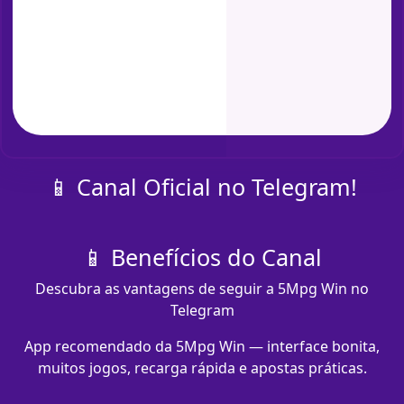
📱 Canal Oficial no Telegram!
📱 Benefícios do Canal
Descubra as vantagens de seguir a 5Mpg Win no
Telegram
App recomendado da 5Mpg Win — interface bonita,
muitos jogos, recarga rápida e apostas práticas.