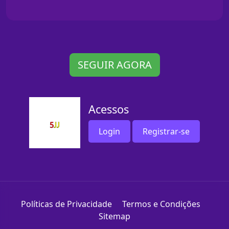
SEGUIR AGORA
Acessos
Login
Registrar-se
Políticas de Privacidade
Termos e Condições
Sitemap