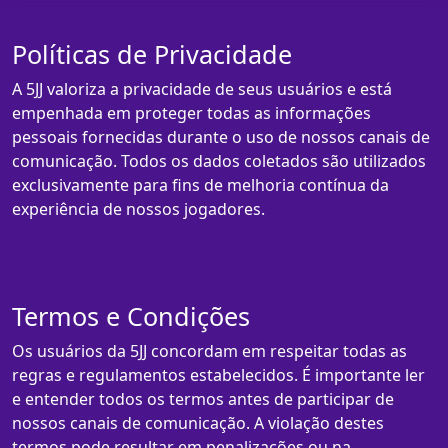
Políticas de Privacidade
A 5JJ valoriza a privacidade de seus usuários e está
empenhada em proteger todas as informações
pessoais fornecidas durante o uso de nossos canais de
comunicação. Todos os dados coletados são utilizados
exclusivamente para fins de melhoria contínua da
experiência de nossos jogadores.
Termos e Condições
Os usuários da 5JJ concordam em respeitar todas as
regras e regulamentos estabelecidos. É importante ler
e entender todos os termos antes de participar de
nossos canais de comunicação. A violação destes
termos pode resultar em penalizações ou na