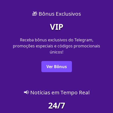
🎁 Bônus Exclusivos
VIP
Receba bônus exclusivos do Telegram,
promoções especiais e códigos promocionais
únicos!
Ver Bônus
📢 Notícias em Tempo Real
24/7