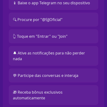
📱 Baixe o app Telegram no seu dispositivo
🔍 Procure por "@5JJOficial"
👆 Toque em "Entrar" ou "Join"
🔔 Ative as notificações para não perder
nada
💬 Participe das conversas e interaja
🎁 Receba bônus exclusivos
automaticamente