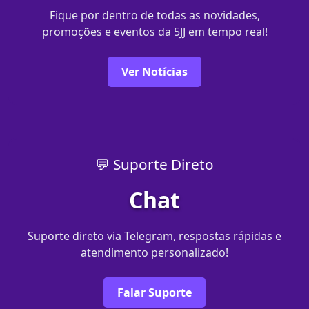
Fique por dentro de todas as novidades,
promoções e eventos da 5JJ em tempo real!
Ver Notícias
💬 Suporte Direto
Chat
Suporte direto via Telegram, respostas rápidas e
atendimento personalizado!
Falar Suporte