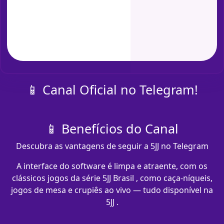
📱 Canal Oficial no Telegram!
📱 Benefícios do Canal
Descubra as vantagens de seguir a 5JJ no Telegram
A interface do software é limpa e atraente, com os
clássicos jogos da série 5JJ Brasil , como caça-níqueis,
jogos de mesa e crupiês ao vivo — tudo disponível na
5JJ .