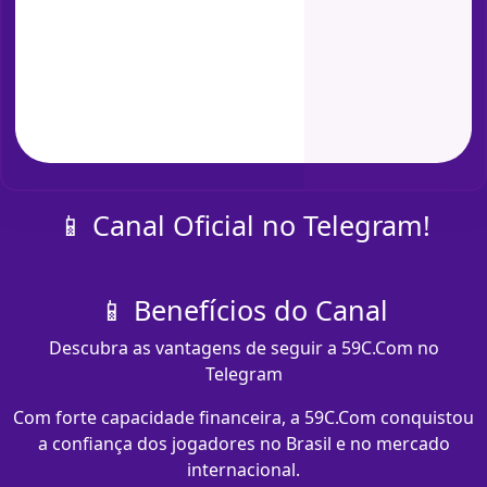
📱 Canal Oficial no Telegram!
📱 Benefícios do Canal
Descubra as vantagens de seguir a 59C.Com no
Telegram
Com forte capacidade financeira, a 59C.Com conquistou
a confiança dos jogadores no Brasil e no mercado
internacional.