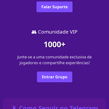
Falar Suporte
👥 Comunidade VIP
1000+
Junte-se a uma comunidade exclusiva de
jogadores e compartilhe experiências!
Entrar Grupo
📱 Como Seguir no Telegram