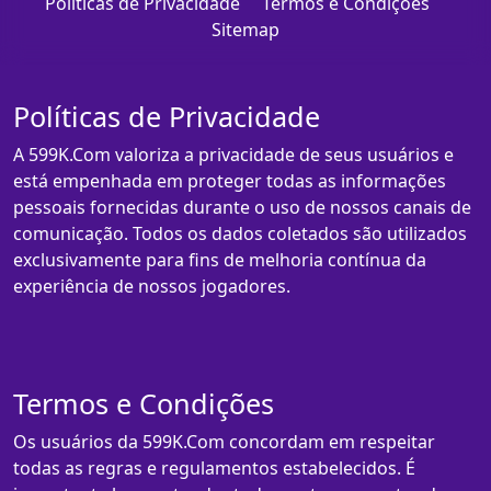
Políticas de Privacidade
Termos e Condições
Sitemap
Políticas de Privacidade
A 599K.Com valoriza a privacidade de seus usuários e
está empenhada em proteger todas as informações
pessoais fornecidas durante o uso de nossos canais de
comunicação. Todos os dados coletados são utilizados
exclusivamente para fins de melhoria contínua da
experiência de nossos jogadores.
Termos e Condições
Os usuários da 599K.Com concordam em respeitar
todas as regras e regulamentos estabelecidos. É