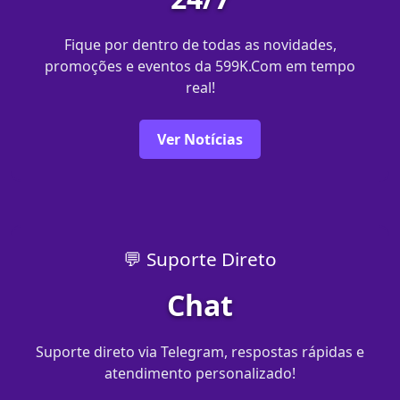
Fique por dentro de todas as novidades,
promoções e eventos da 599K.Com em tempo
real!
Ver Notícias
💬 Suporte Direto
Chat
Suporte direto via Telegram, respostas rápidas e
atendimento personalizado!