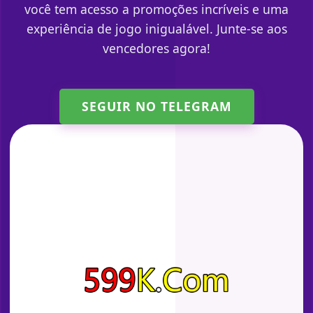
você tem acesso a promoções incríveis e uma
experiência de jogo inigualável. Junte-se aos
vencedores agora!
SEGUIR NO TELEGRAM