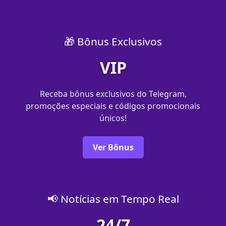
🎁 Bônus Exclusivos
VIP
Receba bônus exclusivos do Telegram,
promoções especiais e códigos promocionais
únicos!
Ver Bônus
📢 Notícias em Tempo Real
24/7