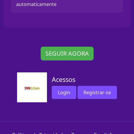
automaticamente
SEGUIR AGORA
Acessos
Login
Registrar-se