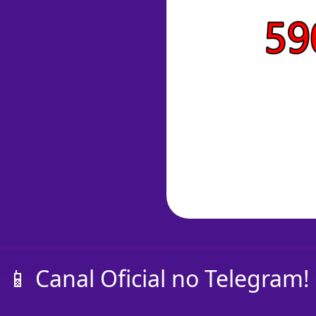
📱 Canal Oficial no Telegram!