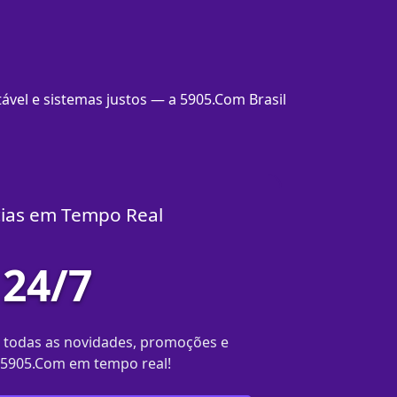
ável e sistemas justos — a 5905.Com Brasil
cias em Tempo Real
24/7
e todas as novidades, promoções e
 5905.Com em tempo real!