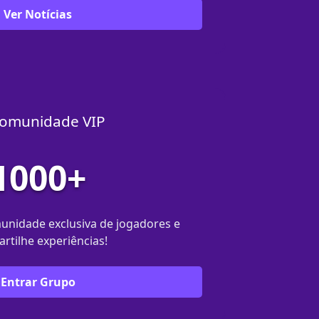
Ver Notícias
Comunidade VIP
1000+
unidade exclusiva de jogadores e
rtilhe experiências!
Entrar Grupo