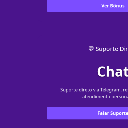
Ver Bônus
💬 Suporte Di
Cha
Suporte direto via Telegram, r
atendimento persona
Falar Suport