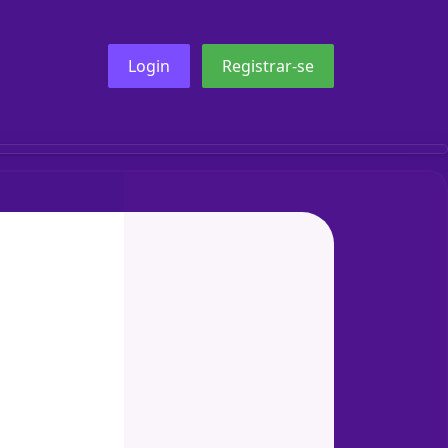
Login
Registrar-se