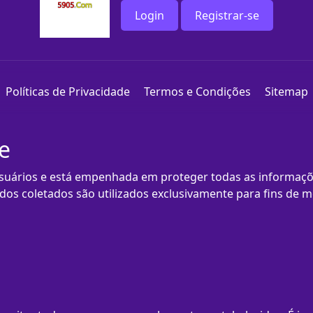
Login
Registrar-se
Políticas de Privacidade
Termos e Condições
Sitemap
de
usuários e está empenhada em proteger todas as informaçõ
os coletados são utilizados exclusivamente para fins de m