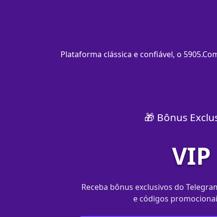
Plataforma clássica e confiável, o 5905.C
🎁 Bônus Exclu
VIP
Receba bônus exclusivos do Telegra
e códigos promocionai