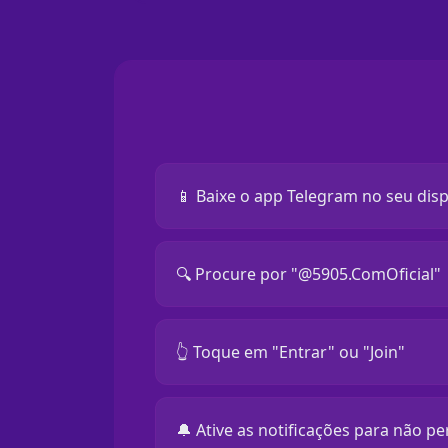
📱 Baixe o app Telegram no seu disp
🔍 Procure por "@5905.ComOficial"
👆 Toque em "Entrar" ou "Join"
🔔 Ative as notificações para não p