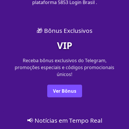
plataforma 5853 Login Brasil .
🎁 Bônus Exclusivos
VIP
Receba bônus exclusivos do Telegram,
promoções especiais e códigos promocionais
únicos!
Ver Bônus
📢 Notícias em Tempo Real