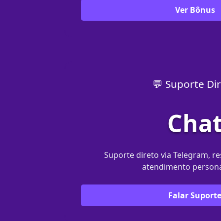
Ver Bônus
💬 Suporte Di
Cha
Suporte direto via Telegram, r
atendimento persona
Falar Suport