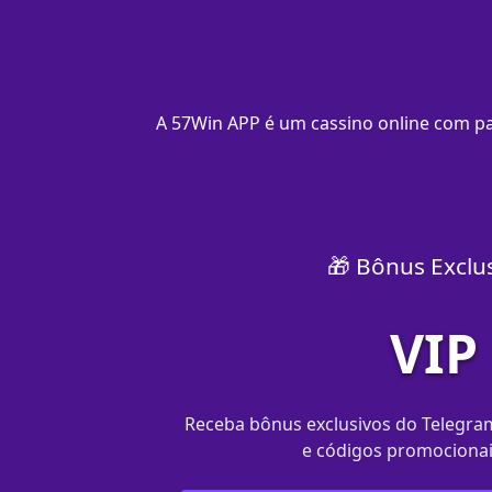
A 57Win APP é um cassino online com pad
🎁 Bônus Exclu
VIP
Receba bônus exclusivos do Telegra
e códigos promocionai