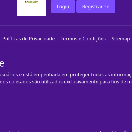
Login
Registrar-se
Políticas de Privacidade
Termos e Condições
Sitemap
de
 usuários e está empenhada em proteger todas as informaç
os coletados são utilizados exclusivamente para fins de m