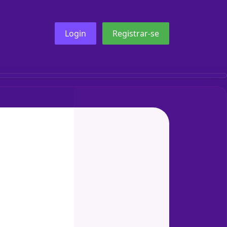
Login
Registrar-se