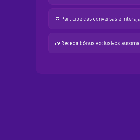
💬 Participe das conversas e interaj
🎁 Receba bônus exclusivos autom