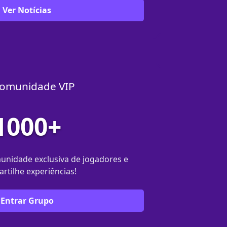
Ver Notícias
Comunidade VIP
1000+
unidade exclusiva de jogadores e
rtilhe experiências!
Entrar Grupo