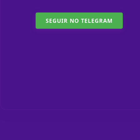
SEGUIR NO TELEGRAM