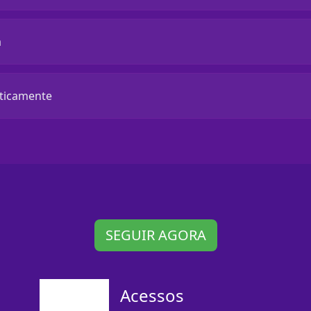
a
aticamente
SEGUIR AGORA
Acessos