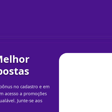
Melhor
postas
bônus no cadastro e em
em acesso a promoções
ualável. Junte-se aos