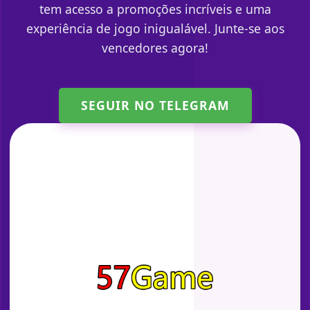
tem acesso a promoções incríveis e uma
experiência de jogo inigualável. Junte-se aos
vencedores agora!
SEGUIR NO TELEGRAM