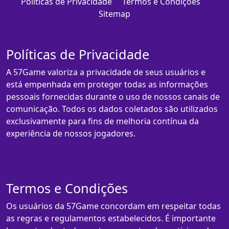
Políticas de Privacidade
Termos e Condições
Sitemap
Políticas de Privacidade
A 57Game valoriza a privacidade de seus usuários e
está empenhada em proteger todas as informações
pessoais fornecidas durante o uso de nossos canais de
comunicação. Todos os dados coletados são utilizados
exclusivamente para fins de melhoria contínua da
experiência de nossos jogadores.
Termos e Condições
Os usuários da 57Game concordam em respeitar todas
as regras e regulamentos estabelecidos. É importante