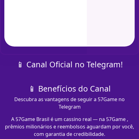
📱 Canal Oficial no Telegram!
📱 Benefícios do Canal
Descubra as vantagens de seguir a 57Game no
Telegram
A 57Game Brasil é um cassino real — na 57Game ,
prêmios milionários e reembolsos aguardam por você,
com garantia de credibilidade.