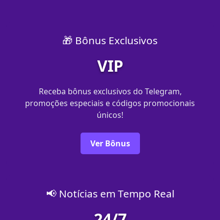
🎁 Bônus Exclusivos
VIP
Receba bônus exclusivos do Telegram,
promoções especiais e códigos promocionais
únicos!
Ver Bônus
📢 Notícias em Tempo Real
24/7