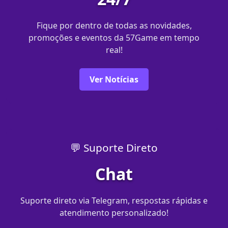
Fique por dentro de todas as novidades,
promoções e eventos da 57Game em tempo
real!
Ver Notícias
💬 Suporte Direto
Chat
Suporte direto via Telegram, respostas rápidas e
atendimento personalizado!