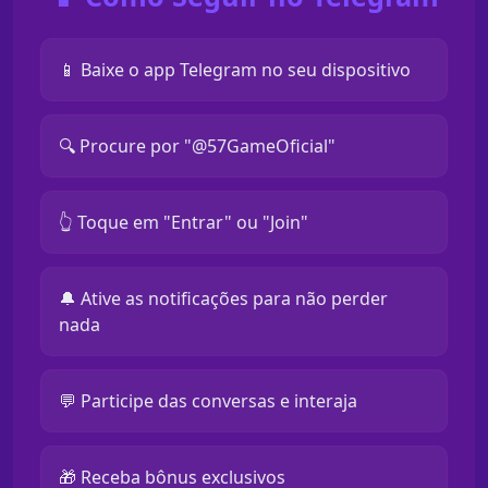
📱 Baixe o app Telegram no seu dispositivo
🔍 Procure por "@57GameOficial"
👆 Toque em "Entrar" ou "Join"
🔔 Ative as notificações para não perder
nada
💬 Participe das conversas e interaja
🎁 Receba bônus exclusivos