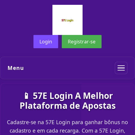
Login
Registrar-se
Menu
📱 57E Login A Melhor
Plataforma de Apostas
Cadastre-se na 57E Login para ganhar bônus no
cadastro e em cada recarga. Com a 57E Login,