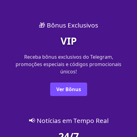
🎁 Bônus Exclusivos
VIP
Receba bônus exclusivos do Telegram,
promoções especiais e códigos promocionais
únicos!
Ver Bônus
📢 Notícias em Tempo Real
24/7