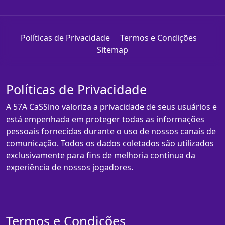
Políticas de Privacidade
Termos e Condições
Sitemap
Políticas de Privacidade
A 57A CaSSino valoriza a privacidade de seus usuários e
está empenhada em proteger todas as informações
pessoais fornecidas durante o uso de nossos canais de
comunicação. Todos os dados coletados são utilizados
exclusivamente para fins de melhoria contínua da
experiência de nossos jogadores.
Termos e Condições