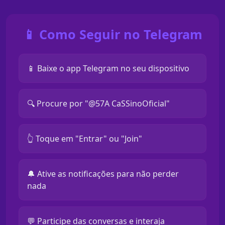
📱 Como Seguir no Telegram
📱 Baixe o app Telegram no seu dispositivo
🔍 Procure por "@57A CaSSinoOficial"
👆 Toque em "Entrar" ou "Join"
🔔 Ative as notificações para não perder
nada
💬 Participe das conversas e interaja