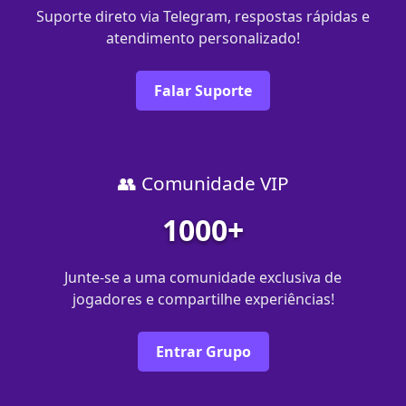
Suporte direto via Telegram, respostas rápidas e
atendimento personalizado!
Falar Suporte
👥 Comunidade VIP
1000+
Junte-se a uma comunidade exclusiva de
jogadores e compartilhe experiências!
Entrar Grupo