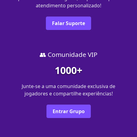
atendimento personalizado!
Falar Suporte
👥 Comunidade VIP
1000+
Junte-se a uma comunidade exclusiva de
jogadores e compartilhe experiências!
Entrar Grupo