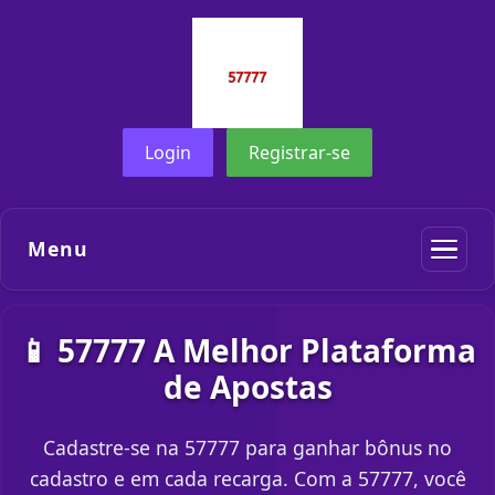
Login
Registrar-se
Menu
📱 57777 A Melhor Plataforma
de Apostas
Cadastre-se na 57777 para ganhar bônus no
cadastro e em cada recarga. Com a 57777, você