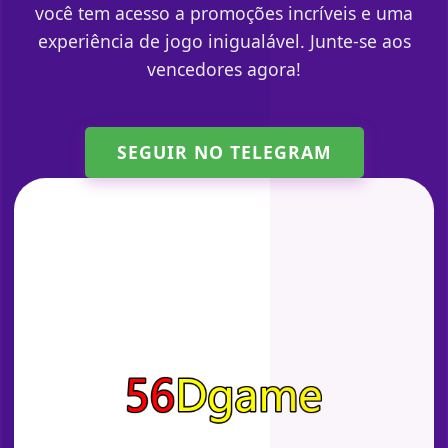
você tem acesso a promoções incríveis e uma
experiência de jogo inigualável. Junte-se aos
vencedores agora!
SEGUIR NO TELEGRAM