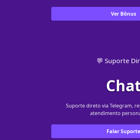
Ver Bônus
💬 Suporte Di
Cha
Suporte direto via Telegram, r
atendimento persona
Falar Suport