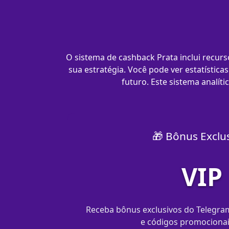
O sistema de cashback Prata inclui recu
sua estratégia. Você pode ver estatístic
futuro. Este sistema analít
🎁 Bônus Exclu
VIP
Receba bônus exclusivos do Telegra
e códigos promocionai