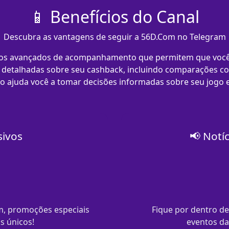
📱 Benefícios do Canal
Descubra as vantagens de seguir a 56D.Com no Telegram
rsos avançados de acompanhamento que permitem que você a
as detalhadas sobre seu cashback, incluindo comparações c
ico ajuda você a tomar decisões informadas sobre seu jogo 
sivos
📢 Notí
m, promoções especiais
Fique por dentro d
s únicos!
eventos da