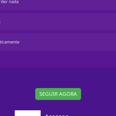
erder nada
a
aticamente
SEGUIR AGORA