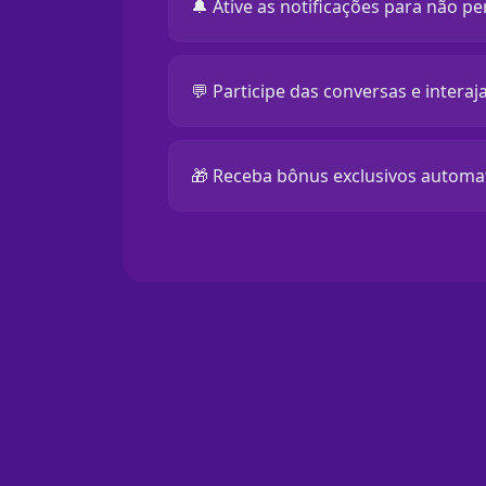
🔔 Ative as notificações para não p
💬 Participe das conversas e interaj
🎁 Receba bônus exclusivos autom