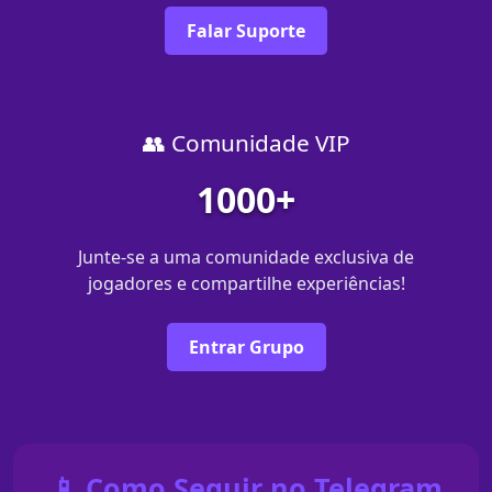
Falar Suporte
👥 Comunidade VIP
1000+
Junte-se a uma comunidade exclusiva de
jogadores e compartilhe experiências!
Entrar Grupo
📱 Como Seguir no Telegram