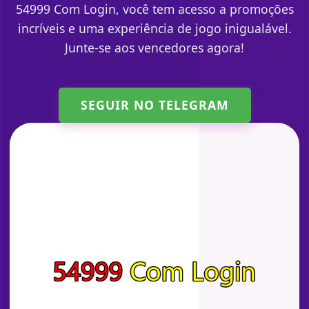
54999 Com Login, você tem acesso a promoções
incríveis e uma experiência de jogo inigualável.
Junte-se aos vencedores agora!
SEGUIR NO TELEGRAM