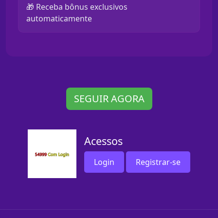
🎁 Receba bônus exclusivos
automaticamente
SEGUIR AGORA
Acessos
Login
Registrar-se