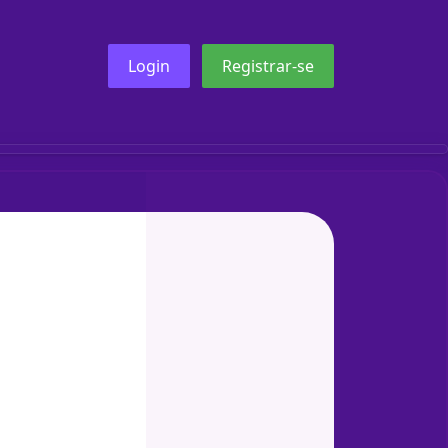
Login
Registrar-se