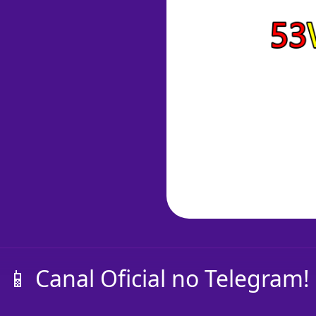
📱 Canal Oficial no Telegram!