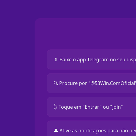
📱 Baixe o app Telegram no seu disp
🔍 Procure por "@53Win.ComOficial
👆 Toque em "Entrar" ou "Join"
🔔 Ative as notificações para não p