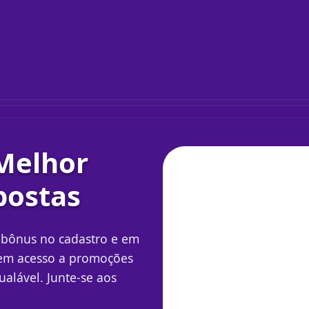
Melhor
postas
 bônus no cadastro e em
tem acesso a promoções
ualável. Junte-se aos