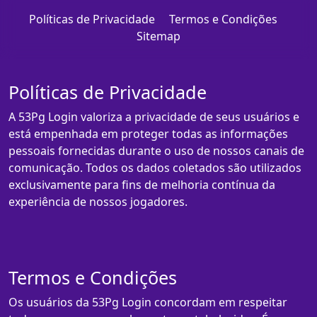
Políticas de Privacidade
Termos e Condições
Sitemap
Políticas de Privacidade
A 53Pg Login valoriza a privacidade de seus usuários e
está empenhada em proteger todas as informações
pessoais fornecidas durante o uso de nossos canais de
comunicação. Todos os dados coletados são utilizados
exclusivamente para fins de melhoria contínua da
experiência de nossos jogadores.
Termos e Condições
Os usuários da 53Pg Login concordam em respeitar