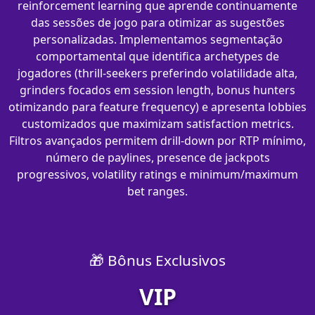
reinforcement learning que aprende continuamente
das sessões de jogo para otimizar as sugestões
personalizadas. Implementamos segmentação
comportamental que identifica archetypes de
jogadores (thrill-seekers preferindo volatilidade alta,
grinders focados em session length, bonus hunters
otimizando para feature frequency) e apresenta lobbies
customizados que maximizam satisfaction metrics.
Filtros avançados permitem drill-down por RTP mínimo,
número de paylines, presence de jackpots
progressivos, volatility ratings e minimum/maximum
bet ranges.
🎁 Bônus Exclusivos
VIP