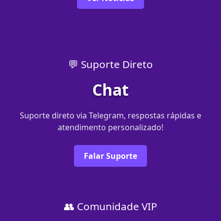
💬 Suporte Direto
Chat
Suporte direto via Telegram, respostas rápidas e
atendimento personalizado!
Falar Suporte
👥 Comunidade VIP