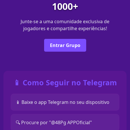
1000+
Junte-se a uma comunidade exclusiva de
jogadores e compartilhe experiências!
Entrar Grupo
📱 Como Seguir no Telegram
📱 Baixe o app Telegram no seu dispositivo
🔍 Procure por "@48Pg APPOficial"