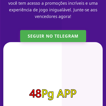
você tem acesso a promoções incríveis e uma
experiência de jogo inigualável. Junte-se aos
vencedores agora!
SEGUIR NO TELEGRAM