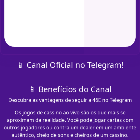
📱 Canal Oficial no Telegram!
📱 Benefícios do Canal
Descubra as vantagens de seguir a 46E no Telegram
Os jogos de cassino ao vivo são os que mais se
aproximam da realidade. Você pode jogar cartas com
outros jogadores ou contra um dealer em um ambiente
autêntico, cheio de sons e cheiros de um cassino.