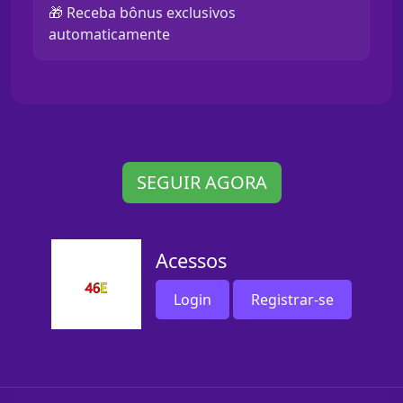
🎁 Receba bônus exclusivos
automaticamente
SEGUIR AGORA
Acessos
Login
Registrar-se