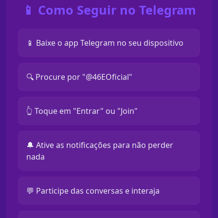
📱 Como Seguir no Telegram
📱 Baixe o app Telegram no seu dispositivo
🔍 Procure por "@46EOficial"
👆 Toque em "Entrar" ou "Join"
🔔 Ative as notificações para não perder
nada
💬 Participe das conversas e interaja