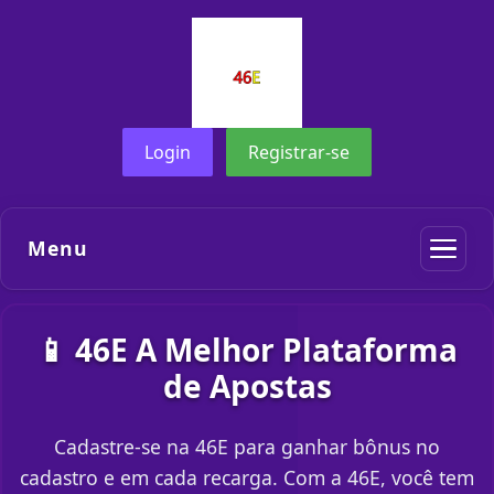
Login
Registrar-se
Menu
📱 46E A Melhor Plataforma
de Apostas
Cadastre-se na 46E para ganhar bônus no
cadastro e em cada recarga. Com a 46E, você tem